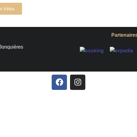
n Vélos
Partenaire
Jonquières